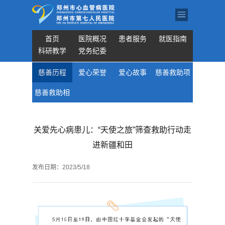
首页
医院概况
患者服务
就医指南
科研教学
党务纪委
慈善历程
爱心荣誉
爱心故事
慈善救助项
慈善救助相
目
关材料
关爱先心病患儿：“天使之旅”筛查救助行动走
进新疆和田
发布日期：
2023/5/18