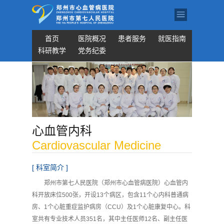
首页
医院概况
患者服务
就医指南
科研教学
党务纪委
心血管内科
Cardiovascular Medicine
[ 科室简介 ]
郑州市第七人民医院（郑州市心血管病医院）心血管内
科开放床位500张，开设13个病区，包含11个心内科普通病
房、1个心脏重症监护病房（CCU）及1个心脏康复中心。科
室共有专业技术人员351名，其中主任医师12名、副主任医