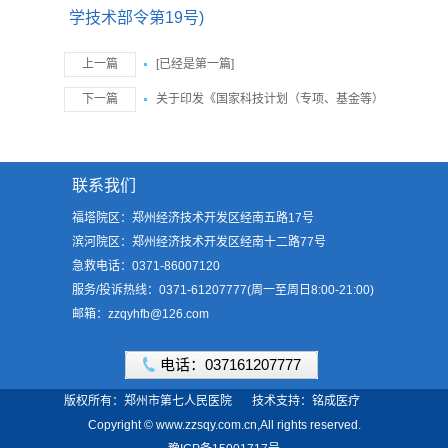
学技术部令第19号)
上一篇
[已经是第一篇]
下一篇
关于印发《国家科技计划（专项、基金等）
严重失信行为记录暂行规定》的通知 国科发政〔2016〕97
号
联系我们
福塔院区：郑州经济技术开发区经南五路17号
滨河院区：郑州经济技术开发区经南十二路77号
急救电话：0371-86007120
服务/投诉热线：0371-61207777(周一至周日8:00-21:00)
邮箱：zzqyhfb@126.com
电话：037161207777
版权所有：郑州市第七人民医院
技术支持：铭成医疗
Copyright © www.zzsqy.com.cn,All rights reserved.