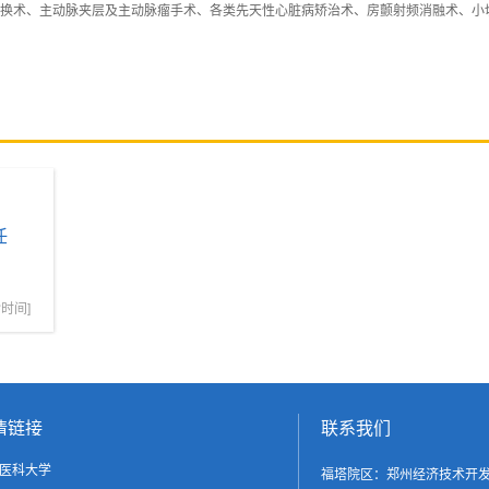
换术、主动脉夹层及主动脉瘤手术、各类先天性心脏病矫治术、房颤射频消融术、小
任
诊时间]
情链接
联系我们
医科大学
福塔院区：郑州经济技术开发