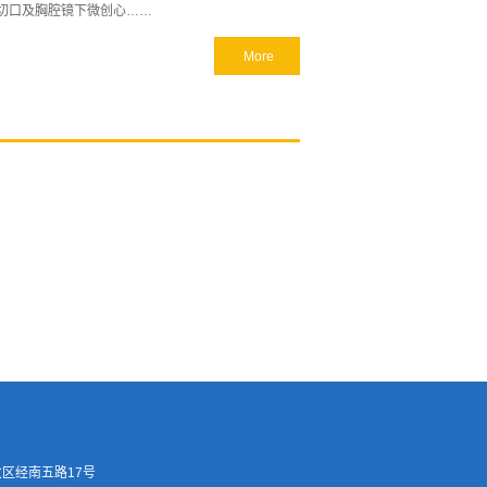
切口及胸腔镜下微创心……
More
区经南五路17号