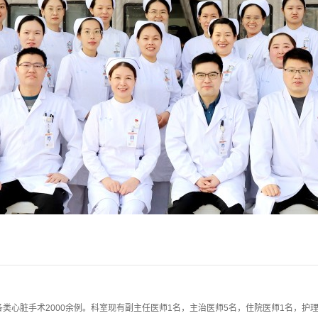
各类心脏手术2000余例。科室现有副主任医师1名，主治医师5名，住院医师1名，护