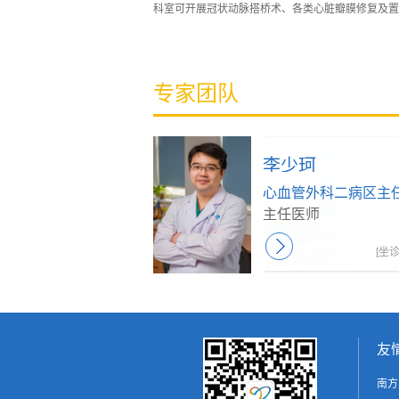
科室可开展冠状动脉搭桥术、各类心脏瓣膜修复及置
专家团队
李少珂
心血管外科二病区主
主任医师
[坐
友
南方