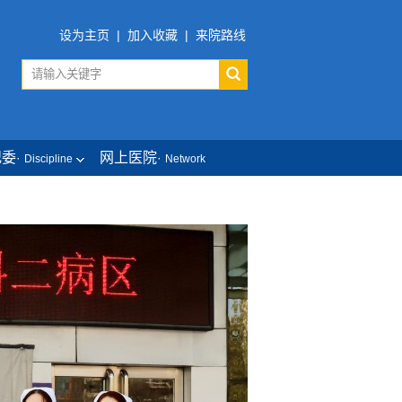
设为主页
|
加入收藏
|
来院路线
纪委
网上医院
·
·
Discipline
Network