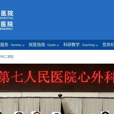
者服务
就医指南
科研教学
党务
·
·
·
Service
Guide
Teaching
外科二病区