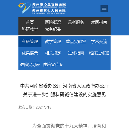
首页
医院概况
患者服务
就医指南
科研教学
党务纪委
科研管理
教学管理
重点实验室
学术交流
成果展示
相关规定
进修指南
临床进修班
进修实习表
住培宣传专
专业目录
格下载
栏
中共河南省委办公厅 河南省人民政府办公厅
关于进一步加强科研诚信建设的实施意见
发布日期：
2024/6/18
为全面贯彻党的十九大精神，培育和