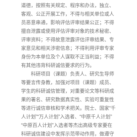
道德，按照有关规定、程序和办法，独立、
客观、公正开展工作，不得与相关单位或人
员恶意串通，影响评估评审结果公正；不得
擅自泄露或使用评估评审对象的技术秘密、
评审资料；不得故意泄露评估评审结果、专
家意见和相关涉密信息；不得利用评审专家
身份为本单位及个人谋取不正当利益；不得
有其他违背科研诚信要求的行为。
科研项目（课题）负责人、研究生导师
等要言传身教，加强对项目（课题）成员、
学生的科研诚信管理，对重要论文等科研成
果的署名、研究数据真实性、实验可重复性
等进行诚信审核和学术把关。院士、国家
“千
人计划”“万人计划”入选者、“中原千人计划”
“中原百人计划”入选者等杰出高级专家要在
科研诚信建设中发挥示范带动作用，做遵守