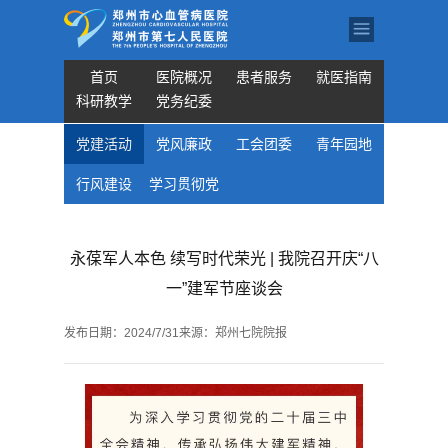
首页
医院概况
患者服务
就医指南
科研教学
党务纪委
党建活动
党风廉政
工会团委
青年园地
行风建设
学习贯彻党
的二十届三
永葆军人本色 续写时代荣光 | 我院召开庆“八
中全会精神
一”建军节座谈会
发布日期：
2024/7/31
来源：
郑州七院院报