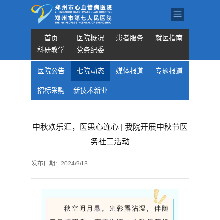
首页
医院概况
患者服务
就医指南
科研教学
党务纪委
医院公告
七院动态
媒体报道
专题报道
招标采购
新技术新业
务
中秋欢乐汇，医患心连心 | 我院开展中秋节医
务社工活动
发布日期：
2024/9/13